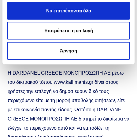
αντίστοιχων δικτυακών τόπων ενώ η DARDANEL
Να επιτρέπονται όλα
GREECE MONOΠΡΟΣΩΠΗ ΑΕ ουδεμία φέρει ευθύνη
για το περιεχόμενο τους και οιαδήποτε ζημία προκύψει
Επιτρέπεται η επιλογή
από τη χρήση τους, καθώς ο χρήστης έχει πρόσβαση σε
αυτές με δική του ευθύνη.
Άρνηση
Περιεχόμενο που υποβάλλεται από τους χρήστες
Η DARDANEL GREECE MONOΠΡΟΣΩΠΗ ΑΕ μέσω
του δικτυακού τόπου www.kallimanis.gr δίνει στους
χρήστες την επιλογή να δημοσιεύουν δικό τους
περιεχόμενο είτε με τη μορφή υποβολής αιτήσεων, είτε
με επικοινωνία παντός είδους. Ωστόσο η DARDANEL
GREECE MONOΠΡΟΣΩΠΗ ΑΕ διατηρεί το δικαίωμα να
ελέγχει το περιεχόμενο αυτό και να εμποδίζει τη