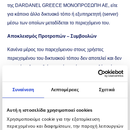
της DARDANEL GREECE MONOΠΡΟΣΩΠΗ ΑΕ, είτε
για κάποιο άλλο δικτυακό τόπο ή εξυπηρετητή (server)
μέσω των οποίων μεταδίδεται το περιεχόμενο του.
Αποκλεισμός Προτροπών – Συμβουλών
Κανένα μέρος του παρεχόμενου στους χρήστες
περιεχομένου του δικτυακού τόπου δεν αποτελεί και δεν
μπορεί να θεωρηθεί σε καμία περίπτωση, ευθέως ή
εμμέσως, παρότρυνση, οδηγία, συμβουλή ή προτροπή
για οποιαδήποτε πράξη ή παράλειψη, αντιθέτως
Συναίνεση
Λεπτομέρειες
Σχετικά
εναπόκειται στη διακριτική ευχέρεια των χρηστών
κατόπιν προσωπικής αξιολόγησης να ενεργήσουν με
Αυτή η ιστοσελίδα χρησιμοποιεί cookies
βάση τη δική τους βούληση, αποκλειόμενης
οποιασδήποτε ευθύνης της DARDANEL GREECE
Χρησιμοποιούμε cookie για την εξατομίκευση
περιεχομένου και διαφημίσεων, την παροχή λειτουργιών
MONOΠΡΟΣΩΠΗ ΑΕ.