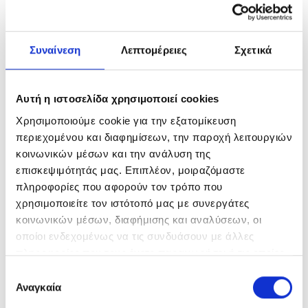
Συναίνεση
Λεπτομέρειες
Σχετικά
Όνομα
Αυτή η ιστοσελίδα χρησιμοποιεί cookies
Χρησιμοποιούμε cookie για την εξατομίκευση
περιεχομένου και διαφημίσεων, την παροχή λειτουργιών
κοινωνικών μέσων και την ανάλυση της
επισκεψιμότητάς μας. Επιπλέον, μοιραζόμαστε
Email
πληροφορίες που αφορούν τον τρόπο που
χρησιμοποιείτε τον ιστότοπό μας με συνεργάτες
κοινωνικών μέσων, διαφήμισης και αναλύσεων, οι
οποίοι ενδεχομένως να τις συνδυάσουν με άλλες
πληροφορίες που τους έχετε παραχωρήσει ή τις οποίες
Τηλέφωνο
έχουν συλλέξει σε σχέση με την από μέρους σας χρήση
Επιλογή
των υπηρεσιών τους.
Αναγκαία
συγκατάθεσης