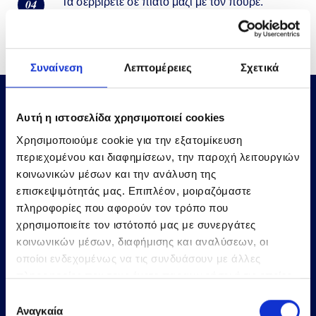
Τα σερβίρετε σε πιάτο μαζί με τον πουρέ.
04
Συναίνεση
Λεπτομέρειες
Σχετικά
Αυτή η ιστοσελίδα χρησιμοποιεί cookies
Χρησιμοποιούμε cookie για την εξατομίκευση
περιεχομένου και διαφημίσεων, την παροχή λειτουργιών
κοινωνικών μέσων και την ανάλυση της
επισκεψιμότητάς μας. Επιπλέον, μοιραζόμαστε
πληροφορίες που αφορούν τον τρόπο που
χρησιμοποιείτε τον ιστότοπό μας με συνεργάτες
κοινωνικών μέσων, διαφήμισης και αναλύσεων, οι
οποίοι ενδεχομένως να τις συνδυάσουν με άλλες
πληροφορίες που τους έχετε παραχωρήσει ή τις οποίες
έχουν συλλέξει σε σχέση με την από μέρους σας χρήση
Επιλογή
των υπηρεσιών τους.
Αναγκαία
συγκατάθεσης