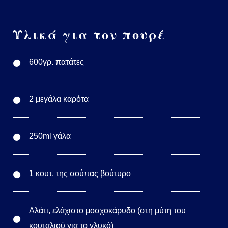
Υλικά για τον πουρέ
600γρ. πατάτες
2 μεγάλα καρότα
250ml γάλα
1 κουτ. της σούπας βούτυρο
Αλάτι, ελάχιστο μοσχοκάρυδο (στη μύτη του
κουταλιού για το γλυκό)