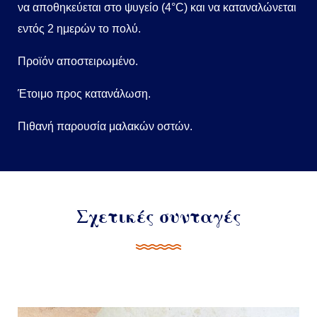
να αποθηκεύεται στο ψυγείο (4°C) και να καταναλώνεται
εντός 2 ημερών το πολύ.
Προϊόν αποστειρωμένο.
Έτοιμο προς κατανάλωση.
Πιθανή παρουσία μαλακών οστών.
Σχετικές συνταγές
Συναίνεση
Λεπτομέρειες
Σχετικά
Αυτή η ιστοσελίδα χρησιμοποιεί cookies
Χρησιμοποιούμε cookie για την εξατομίκευση
περιεχομένου και διαφημίσεων, την παροχή λειτουργιών