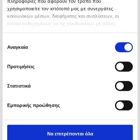
πληροφορίες που αφορούν τον τρόπο που
χρησιμοποιείτε τον ιστότοπό μας με συνεργάτες
κοινωνικών μέσων, διαφήμισης και αναλύσεων, οι
Σχετικές συνταγές
οποίοι ενδεχομένως να τις συνδυάσουν με άλλες
πληροφορίες που τους έχετε παραχωρήσει ή τις οποίες
έχουν συλλέξει σε σχέση με την από μέρους σας χρήση
Επιλογή
των υπηρεσιών τους.
Αναγκαία
συγκατάθεσης
Προτιμήσεις
Στατιστικά
Εμπορικής προώθησης
Να επιτρέπονται όλα