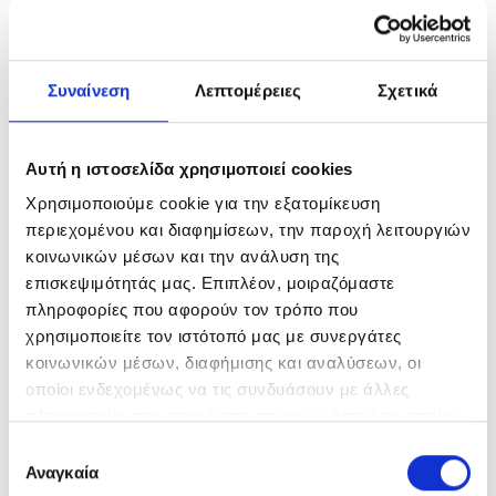
20 ΛΕΠΤΑ
Συναίνεση
Λεπτομέρειες
Σχετικά
Αυτή η ιστοσελίδα χρησιμοποιεί cookies
Χρησιμοποιούμε cookie για την εξατομίκευση
περιεχομένου και διαφημίσεων, την παροχή λειτουργιών
κοινωνικών μέσων και την ανάλυση της
επισκεψιμότητάς μας. Επιπλέον, μοιραζόμαστε
πληροφορίες που αφορούν τον τρόπο που
χρησιμοποιείτε τον ιστότοπό μας με συνεργάτες
κοινωνικών μέσων, διαφήμισης και αναλύσεων, οι
οποίοι ενδεχομένως να τις συνδυάσουν με άλλες
πληροφορίες που τους έχετε παραχωρήσει ή τις οποίες
έχουν συλλέξει σε σχέση με την από μέρους σας χρήση
Επιλογή
των υπηρεσιών τους.
Αναγκαία
συγκατάθεσης