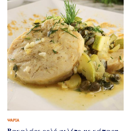
ΨΑΡΙΑ
Βακαλάος ρολό φιλέτο με κάπαρη