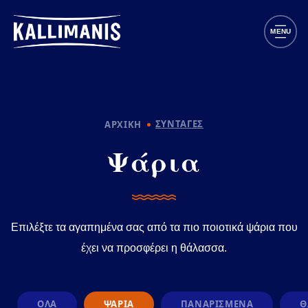
Παράκαμψη προς το κυρίως περιεχόμενο
MENU
ΣΥΝΤΑΓΕΣ
ΑΡΧΙΚΗ
Ψάρια
Επιλέξτε τα αγαπημένα σας από τα πιο ποιοτικά ψάρια που
έχει να προσφέρει η θάλασσα.
Φίλτρα συνταγών
ΌΛΑ
ΨΑΡΙΑ
ΠΑΝΑΡΙΣΜΕΝΑ
Θ