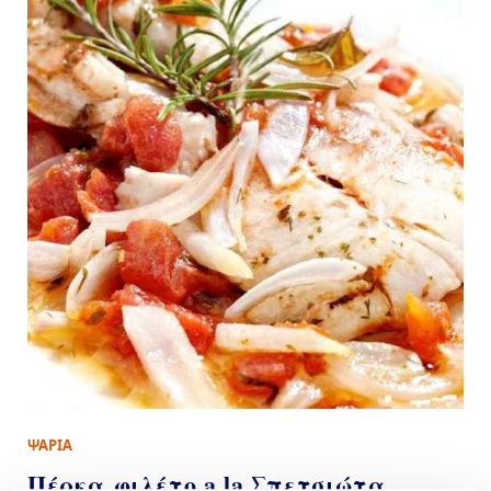
ΨΑΡΙΑ
Πέρκα φιλέτο a la Σπετσιώτα