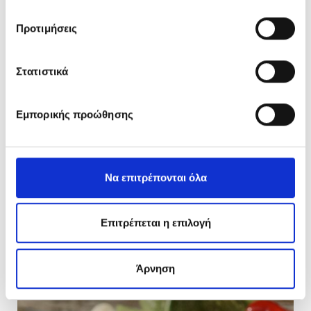
Προτιμήσεις
Στατιστικά
Εμπορικής προώθησης
ΨΑΡΙΑ
Γλώσσα φιλέτο με σπανακόρυζο
Να επιτρέπονται όλα
40 ΛΕΠΤΑ
Επιτρέπεται η επιλογή
Άρνηση