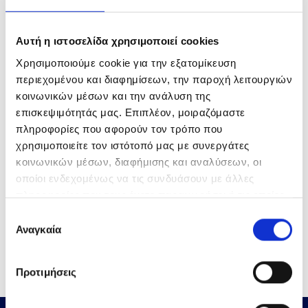
02
ανακατεύουμε ελαφρά και σερβίρουμε.
Αυτή η ιστοσελίδα χρησιμοποιεί cookies
Χρησιμοποιούμε cookie για την εξατομίκευση
περιεχομένου και διαφημίσεων, την παροχή λειτουργιών
κοινωνικών μέσων και την ανάλυση της
Οι γαρίδες KALLIMANIS γίγας χωρίς κέλυφος
επισκεψιμότητάς μας. Επιπλέον, μοιραζόμαστε
πληροφορίες που αφορούν τον τρόπο που
με ουρά, χωρίς πρόσθετα συντηρητικά,
χρησιμοποιείτε τον ιστότοπό μας με συνεργάτες
αναδεικνύουν μοναδικά τη γεύση τους μέσα σε
κοινωνικών μέσων, διαφήμισης και αναλύσεων, οι
μια αρωματική σάλτσα από εσπεριδοειδή. Το
οποίοι ενδεχομένως να τις συνδυάσουν με άλλες
αποτέλεσμα; Η πιο νόστιμη γαριδομακαρονάδα
πληροφορίες που τους έχετε παραχωρήσει ή τις οποίες
έχουν συλλέξει σε σχέση με την από μέρους σας χρήση
που έχετε δοκιμάσει!
Επιλογή
των υπηρεσιών τους.
Αναγκαία
συγκατάθεσης
Προτιμήσεις