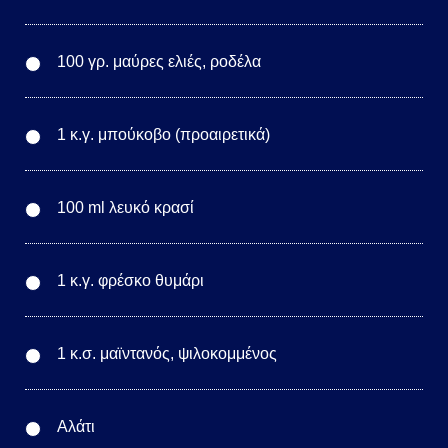
100 γρ. μαύρες ελιές, ροδέλα
1 κ.γ. μπούκοβο (προαιρετικά)
100 ml λευκό κρασί
1 κ.γ. φρέσκο θυμάρι
1 κ.σ. μαϊντανός, ψιλοκομμένος
Αλάτι