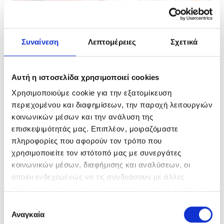
Συναίνεση
Λεπτομέρειες
Σχετικά
Αυτή η ιστοσελίδα χρησιμοποιεί cookies
Χρησιμοποιούμε cookie για την εξατομίκευση
περιεχομένου και διαφημίσεων, την παροχή λειτουργιών
κοινωνικών μέσων και την ανάλυση της
επισκεψιμότητάς μας. Επιπλέον, μοιραζόμαστε
ΨΑΡΙΑ
πληροφορίες που αφορούν τον τρόπο που
Πέρκα φιλέτο a la Σπετσιώτα
χρησιμοποιείτε τον ιστότοπό μας με συνεργάτες
κοινωνικών μέσων, διαφήμισης και αναλύσεων, οι
οποίοι ενδεχομένως να τις συνδυάσουν με άλλες
20 ΛΕΠΤΑ
πληροφορίες που τους έχετε παραχωρήσει ή τις οποίες
έχουν συλλέξει σε σχέση με την από μέρους σας χρήση
Επιλογή
των υπηρεσιών τους.
Αναγκαία
συγκατάθεσης