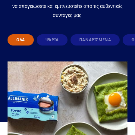
να απογειώσετε και εμπνευστείτε από τις αυθεντικές
συνταγές μας!
Φίλτρα συνταγών
ΌΛΑ
ΨΑΡΙΑ
ΠΑΝΑΡΙΣΜΕΝΑ
Θ